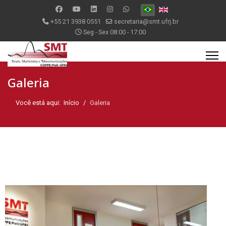
Selecione seu Idioma
+55 21 3938 0551
secretaria@smt.ufrj.br
Seg - Sex 08:00 - 17:00
Galeria
Você está aqui:
Início
Galeria