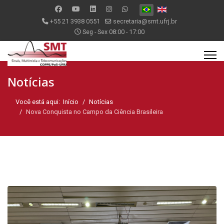
Selecione seu Idioma
+55 21 3938 0551
secretaria@smt.ufrj.br
Seg - Sex 08:00 - 17:00
Notícias
Você está aqui:
Início
Notícias
Nova Conquista no Campo da Ciência Brasileira