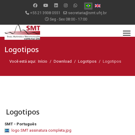
Selecione seu Idioma
+55 21 3938 0551
secretaria@smt.ufrj.br
Seg - Sex 08:00 - 17:00
Logotipos
Você está aqui:
Início
Download
Logotipos
Logotipos
Logotipos
SMT - Português
logo SMT assinatura completa.jpg